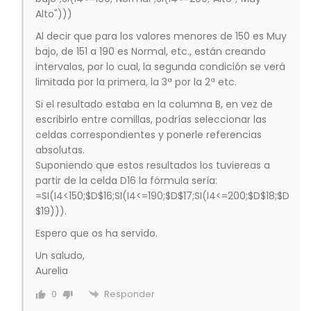
Alto")))
Al decir que para los valores menores de 150 es Muy
bajo, de 151 a 190 es Normal, etc., están creando
intervalos, por lo cual, la segunda condición se verá
limitada por la primera, la 3ª por la 2ª etc.
Si el resultado estaba en la columna B, en vez de
escribirlo entre comillas, podrías seleccionar las
celdas correspondientes y ponerle referencias
absolutas.
Suponiendo que estos resultados los tuviereas a
partir de la celda D16 la fórmula sería:
=SI(I4<150;$D$16;SI(I4<=190;$D$17;SI(I4<=200;$D$18;$D
$19))).
Espero que os ha servido.
Un saludo,
Aurelia
Responder
0