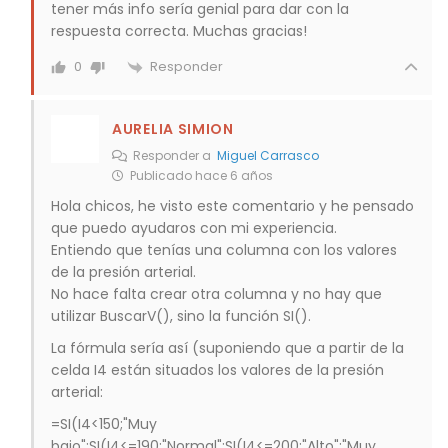
tener más info sería genial para dar con la
respuesta correcta. Muchas gracias!
Responder
0
AURELIA SIMION
Responder a
Miguel Carrasco
Publicado hace 6 años
Hola chicos, he visto este comentario y he pensado
que puedo ayudaros con mi experiencia.
Entiendo que tenías una columna con los valores
de la presión arterial.
No hace falta crear otra columna y no hay que
utilizar BuscarV(), sino la función SI().
La fórmula sería así (suponiendo que a partir de la
celda I4 están situados los valores de la presión
arterial:
=SI(I4<150;"Muy
bajo";SI(I4<=190;"Normal";SI(I4<=200;"Alto";"Muy