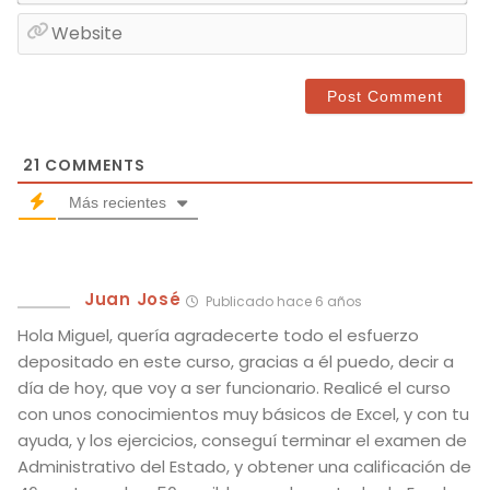
m
e
W
a
*
e
i
b
l
s
*
i
t
21
COMMENTS
e
Más recientes
Juan José
Publicado hace 6 años
Hola Miguel, quería agradecerte todo el esfuerzo
depositado en este curso, gracias a él puedo, decir a
día de hoy, que voy a ser funcionario. Realicé el curso
con unos conocimientos muy básicos de Excel, y con tu
ayuda, y los ejercicios, conseguí terminar el examen de
Administrativo del Estado, y obtener una calificación de