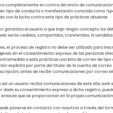
lara completamente en contra del envío de comunicacio
quier tipo de conducta o manifestación conocida como “s
 con la lucha contra este tipo de prácticas abusivas.
or garantiza al usuario a que bajo ningún concepto los d
 web serán cedidos, compartidos, transferidos, ni vendidos
s, el proceso de registro no debe ser utilizado para inscr
ajenas sin el consentimiento expreso de las personas a
ramedida a esta prácticas una lista de correo de tipo 
ión explicita por parte del titular de la cuenta de correo
scripción, antes de recibir comunicaciones por correo el
n así un usuario reciba comunicaciones de este sitio web 
ber dado su consentimiento expreso a dicho registro, pued
s enlaces que se proporcionan en la propia comunicación
uede ponerse en contacto con nosotros a través del for