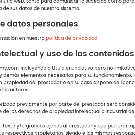
l sitio web, tanto para comunicar lo sucedido como para s
a de sus datos de nuestro sistema.
de datos personales
ormación en nuestra
política de privacidad
telectual y uso de los contenidos
my.com, incluyendo a título enunciativo pero no limitati
 y demás elementos necesarios para su funcionamiento, lo
n propiedad del prestador o en su caso dispone de licenc
 los autores.
orizado previamente por parte del prestador será consi
de los derechos de propiedad intelectual o industrial del
s, texto y/o gráficos ajenos al prestador y que pudieran ap
s respectivos propietarios, siendo ellos mismos responsa