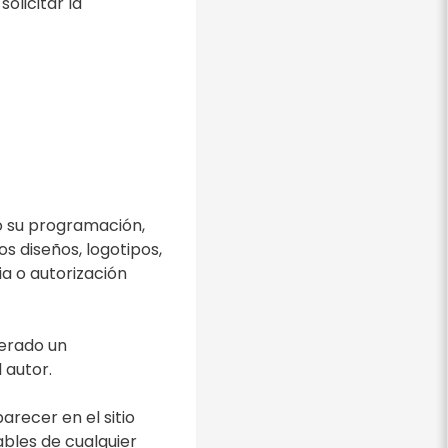
olicitar la
vo su programación,
s diseños, logotipos,
ia o autorización
derado un
 autor.
arecer en el sitio
bles de cualquier