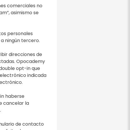
nes comerciales no
pam”, asimismo se
atos personales
 a ningún tercero.
ibir direcciones de
fectadas. Opocademy
double opt-in que
 electrónico indicada
ectrónico.
sin haberse
e cancelar la
.
mulario de contacto