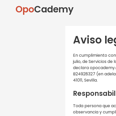
Opo
Cademy
Aviso le
En cumplimiento con e
julio, de Servicios d
declara opocademy.c
B24928327 (en adelant
41011, Sevilla.
Responsabil
Toda persona que ac
observancia y cumpli