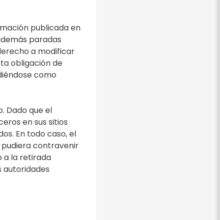
ormación publicada en
rá además paradas
derecho a modificar
sta obligación de
endiéndose como
b. Dado que el
eros en sus sitios
os. En todo caso, el
 pudiera contravenir
 a la retirada
s autoridades