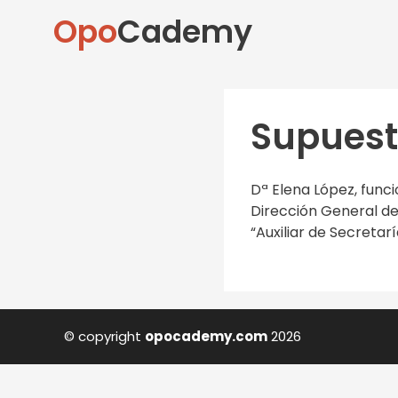
Opo
Cademy
Supuesto
Dª Elena López, funci
Dirección General de
“Auxiliar de Secretaría
© copyright
opocademy.com
2026