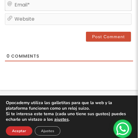
E
m
m
e
W
a
*
e
i
b
l
s
*
i
t
0
COMMENTS
e
Opocademy utiliza las galletitas para que la web y la
profe
legal
privacidad
cookies
blog
plataforma funcionen como un reloj suizo.
Si te interesa este tema (cada uno tiene sus gustos) puedes
contacto
acceder
echarle un vistazo a los
ajustes
.
📘 Descarga gratis las
260 preguntas más frecuentes de
informática
en oposiciones.
© copyright
opocademy.com
2026
Aceptar
Ajustes
DESCARGAR AHORA