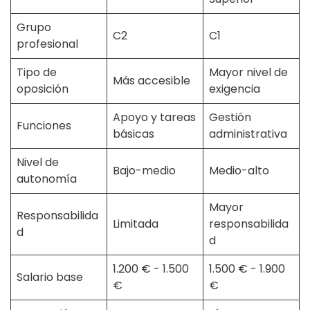
Grupo
C2
C1
profesional
Tipo de
Mayor nivel de
Más accesible
oposición
exigencia
Apoyo y tareas
Gestión
Funciones
básicas
administrativa
Nivel de
Bajo-medio
Medio-alto
autonomía
Mayor
Responsabilida
Limitada
responsabilida
d
d
1.200 € - 1.500
1.500 € - 1.900
Salario base
€
€